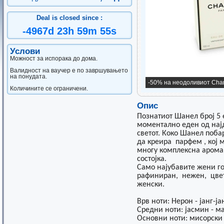
Deal is closed since :
-4967
d
23
h
59
m
55
s
Услови
Можност за испорака до дома.
Валидност на ваучер е по завршувањето
на понудата.
-50% на неодоливиот Chan
Количините се ограничени.
Опис
Познатиот Шанел број 5 
моментално еден од нај
светот. Коко Шанел поба
да креира парфем , кој 
многу комплексна арома, 
состојка.
Само најубавите жени го
рафиниран, нежен, цвет
женски.
Врв ноти: Нерон - јанг-ја
Средни ноти: јасмин - ма
Основни ноти: мисорски 