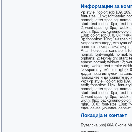
Информации за комп
<p style="color: rgb(109, 109, 
font-size: 11px; font-style: no
normal; letter-spacing: normal;
start; text-indent: 0px; text-
2; word-spacing: 0px; -webkit-t
width: 0px; background-color: 
10pt; color: rgb(0, 0, 0); ">
0); font-size: 10pt; "><span
</span>стандард станува сé
општество.</span></p><p style
Arial, Helvetica, sans-serif; fo
normal; font-weight: normal; le
orphans: 2; text-align: start; 
space: normal; widows: 2; word
auto; -webkit-text-stroke-widt
"><span style="color: rgb(0, 
дадат нови импулси на сопс
приходите и да уживате во ж
</p><p style="color: rgb(109, 1
serif; font-size: 11px; font-sty
normal; letter-spacing: normal;
start; text-indent: 0px; text-
2; word-spacing: 0px; -webkit-t
width: 0px; background-color:
rgb(0, 0, 0); font-size: 10
еден сензационален сервис н
Локација и контакт
Бутелска број 60А Скопје М