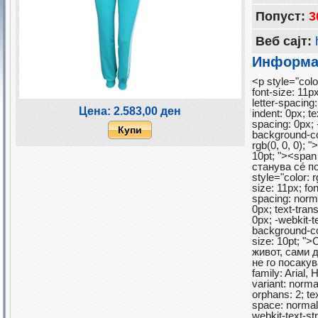
Попуст:
3
Веб сајт:
Информац
<p style="color
font-size: 11px
letter-spacing:
Цена: 2.583,00 ден
indent: 0px; t
spacing: 0px; 
Купи
background-col
rgb(0, 0, 0); 
10pt; "><spa
станува сé п
style="color: r
size: 11px; fon
spacing: normal
0px; text-tran
0px; -webkit-t
background-col
size: 10pt; 
живот, сами д
не го посакув
family: Arial, 
variant: normal
orphans: 2; tex
space: normal;
webkit-text-st