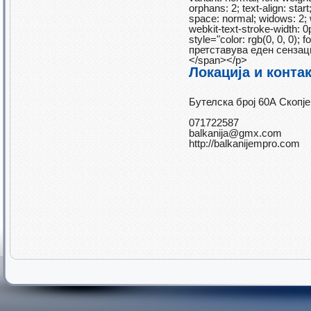
orphans: 2; text-align: start
space: normal; widows: 2; w
webkit-text-stroke-width: 
style="color: rgb(0, 0, 0
претставува еден сензаци
</span></p>
Локација и конта
Бутелска број 60А Скопј
071722587
balkanija@gmx.com
http://balkanijempro.com