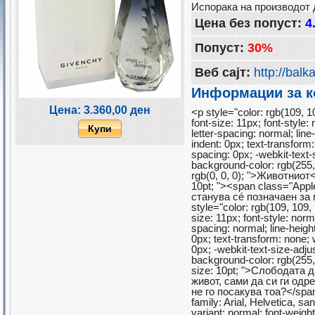
Испорака на производот 
Цена без попуст:
4
Попуст:
30%
Веб сајт:
http://bal
Информации за к
Цена: 3.360,00 ден
<p style="color: rgb(109, 10
font-size: 11px; font-style:
Купи
letter-spacing: normal; line-
indent: 0px; text-transform
spacing: 0px; -webkit-text-s
background-color: rgb(255, 
rgb(0, 0, 0); ">Животниот</
10pt; "><span class="App
станува сé позначаен за
style="color: rgb(109, 109, 1
size: 11px; font-style: norma
spacing: normal; line-height:
0px; text-transform: none;
0px; -webkit-text-size-adjus
background-color: rgb(255, 
size: 10pt; ">Слободата 
живот, сами да си ги одр
не го посакува тоа?</span>
family: Arial, Helvetica, san
variant: normal; font-weight