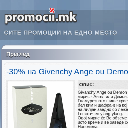
СИТЕ ПРОМОЦИИ НА ЕДНО МЕСТО
Преглед
-30% на Givenchy Ange ou Demo
Опис:
Givanchy Ange ou Demon 
мирис - Ангел или Демон.
Гламурозното шише крие 
бел ким и шафран) на кој
на лилјан заедно со леже
I
егзотичен
ylang-ylang.
Овој мирис ќе Ве обземе 
исто време и ве заведе с
Напомена: